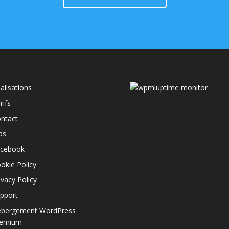
alisations
uptime monitor
rifs
ntact
bs
cebook
okie Policy
ivacy Policy
pport
bergement WordPress
remium