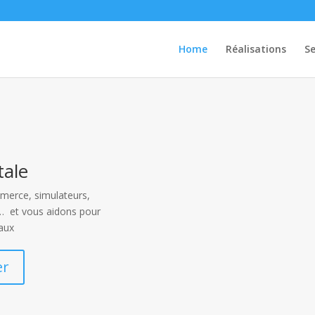
Home
Réalisations
Se
tale
mmerce, simulateurs,
… et vous aidons pour
taux
er