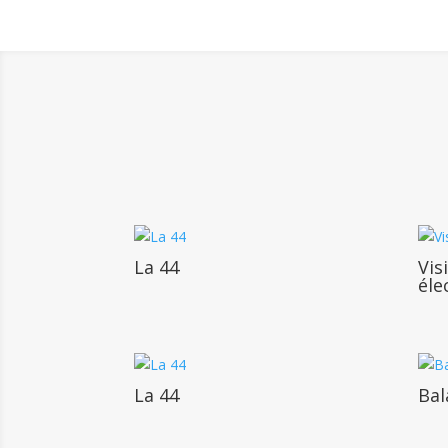
La 44
Vis
éle
La 44
Bal