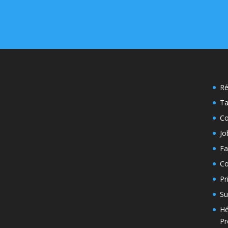
Ré
Ta
Co
Jo
Fa
Co
Pr
Su
Hé
P