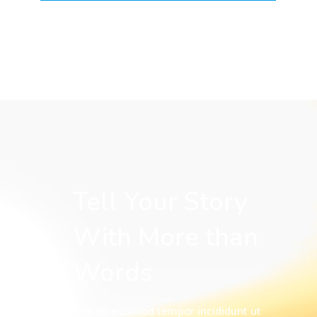
Tell Your Story
With More than
Words
Sed do eiusmod tempor incididunt ut